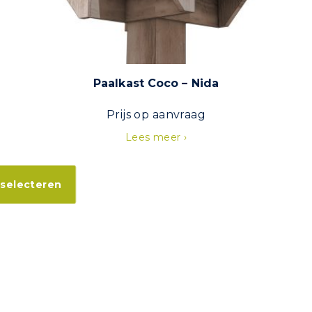
Paalkast Coco – Nida
Prijs op aanvraag
Lees meer ›
Dit
product
 selecteren
heeft
meerdere
variaties.
Deze
optie
kan
gekozen
worden