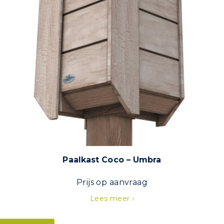
Paalkast Coco – Umbra
Prijs op aanvraag
Lees meer ›
Dit
product