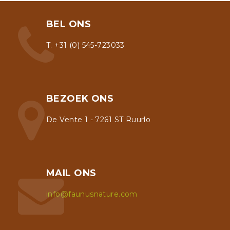
op
de
BEL ONS
productpagina
T. +31 (0) 545-723033
BEZOEK ONS
De Vente 1 - 7261 ST Ruurlo
MAIL ONS
info@faunusnature.com