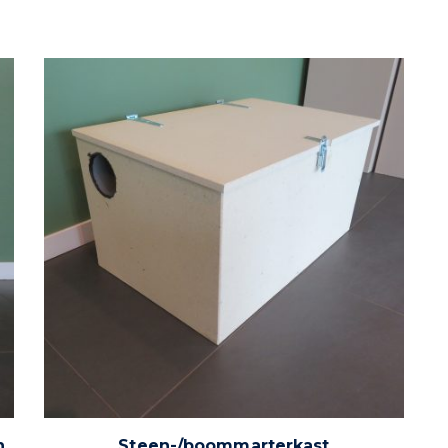
n
Steen-/boommarterkast