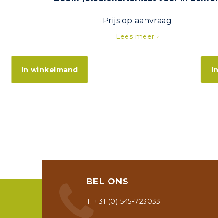
Prijs op aanvraag
Lees meer ›
In winkelmand
I
BEL ONS
T. +31 (0) 545-723033