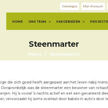
Catalogus
Mijn Account
HOME
ONS TEAM
VAKGEBIEDEN
PROJECT
Steenmarter
Home
Steenmarter
ge die zich goed heeft aangepast aan het leven nabij mensen
. Oorspronkelijk was de steenmarter een bewoner van rotsach
jen. Hij is vooral ’s nachts actief en eet een gevarieerd diee
er, veroorzaakt hij soms overlast door kabels in auto’s door te