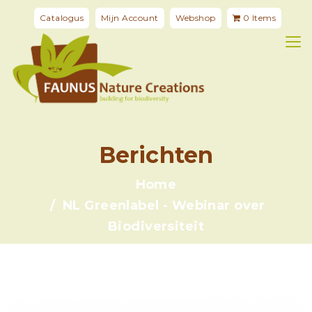
Catalogus
Mijn Account
Webshop
0 Items
Berichten
Home
NL Greenlabel - Webinar over
Biodiversiteit