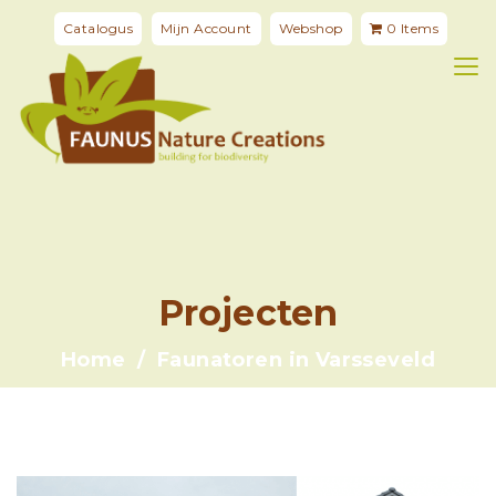
Catalogus
Mijn Account
Webshop
0 Items
Projecten
Home
Faunatoren in Varsseveld