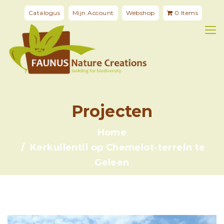
Catalogus
Mijn Account
Webshop
0 Items
Projecten
Home
Kerkuilentil op Chemelot-terrein te
Geleen